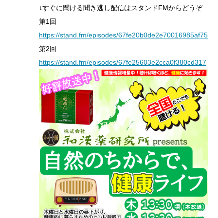
↓すぐに聞ける聞き逃し配信はスタンドFMからどうぞ
第1回
https://stand.fm/episodes/67fe20b0de2e70016985af75
第2回
https://stand.fm/episodes/67fe25603e2cca0f380cd317