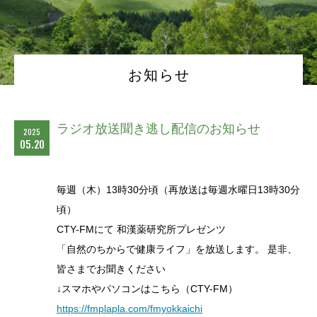
お知らせ
ラジオ放送聞き逃し配信のお知らせ
2025
05.20
毎週（木）13時30分頃（再放送は毎週水曜日13時30分
頃）
CTY-FMにて 和漢薬研究所プレゼンツ
「自然のちからで健康ライフ」を放送します。 是非、
皆さまでお聞きください
↓スマホやパソコンはこちら（CTY-FM）
https://fmplapla.com/fmyokkaichi