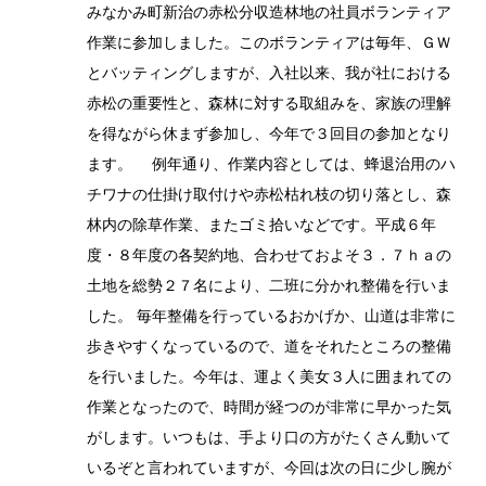
みなかみ町新治の赤松分収造林地の社員ボランティア
作業に参加しました。このボランティアは毎年、ＧＷ
とバッティングしますが、入社以来、我が社における
赤松の重要性と、森林に対する取組みを、家族の理解
を得ながら休まず参加し、今年で３回目の参加となり
ます。 例年通り、作業内容としては、蜂退治用のハ
チワナの仕掛け取付けや赤松枯れ枝の切り落とし、森
林内の除草作業、またゴミ拾いなどです。平成６年
度・８年度の各契約地、合わせておよそ３．７ｈａの
土地を総勢２７名により、二班に分かれ整備を行いま
した。 毎年整備を行っているおかげか、山道は非常に
歩きやすくなっているので、道をそれたところの整備
を行いました。今年は、運よく美女３人に囲まれての
作業となったので、時間が経つのが非常に早かった気
がします。いつもは、手より口の方がたくさん動いて
いるぞと言われていますが、今回は次の日に少し腕が