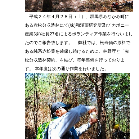
平成２４年４月２８日（土）、群馬県みなかみ町に
ある赤松分収造林にて(株)和漢薬研究所及び カポニー
産業(株)社員27名によるボランティア作業を行ないまし
たのでご報告致します。 弊社では、松寿仙の原料で
ある純系赤松葉を確保し続けるために、林野庁と「赤
松分収造林契約」を結び、毎年整備を行っておりま
す。 本年度は次の通り作業を行いました。