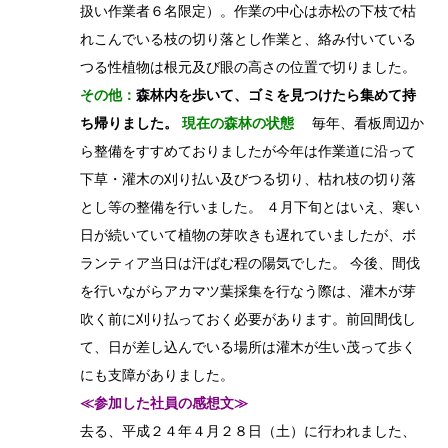
扱い作業者６名限定）。作業の中心は赤松の下枝で枯
れこんでいる枝の切り落とし作業と、絡み付いている
つる性植物は根元及び眼の高さの位置で切りました。
その他：
森林内を歩いて、ゴミを見つけたら集めて持
ち帰りました。
現在の森林の状態
毎年、看板周辺か
ら整備をすすめておりましたが今年は作業道に沿って
下草・灌木の刈り払い及びつる切り、枯れ枝の切り落
とし等の整備を行いました。 ４月下旬とはいえ、寒い
日が続いていて植物の芽吹きも遅れていましたが、ボ
ランティア当日は汗ばむ程の陽気でした。 今後、間伐
を行いながらアカマツ葉採集を行なう際は、灌木が芽
吹く前に刈り払っておく必要があります。前回間伐し
て、日が差し込んでいる場所は灌木が生い茂って歩く
にも支障がありました。
≪参加した社員の感想文≫
去る、平成２４年４月２８日（土）に行われました、