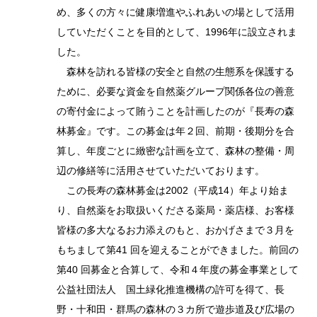
め、多くの方々に健康増進やふれあいの場として活用
していただくことを目的として、1996年に設立されま
した。
森林を訪れる皆様の安全と自然の生態系を保護する
ために、必要な資金を自然薬グループ関係各位の善意
の寄付金によって賄うことを計画したのが『長寿の森
林募金』です。この募金は年２回、前期・後期分を合
算し、年度ごとに緻密な計画を立て、森林の整備・周
辺の修繕等に活用させていただいております。
この長寿の森林募金は2002（平成14）年より始ま
り、自然薬をお取扱いくださる薬局・薬店様、お客様
皆様の多大なるお力添えのもと、おかげさまで３月を
もちまして第41 回を迎えることができました。前回の
第40 回募金と合算して、令和４年度の募金事業として
公益社団法人 国土緑化推進機構の許可を得て、長
野・十和田・群馬の森林の３カ所で遊歩道及び広場の