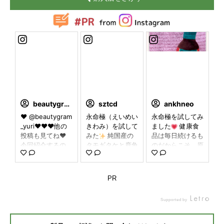
beautygram_yuri
sztcd
ankhneo
❤︎ @beautygram
永命極（えいめい
永命極を試してみ
_yuri❤︎❤︎❤︎他の
きわみ）を試して
ました
健康食
投稿も見てね❤︎
みた
純国産の
品は毎日続けるも
今回紹介するの
タモギタケと鹿角
のだからこそ、原
は、 永命極
注
（しかつの）の幼
料や品質へのこだ
目の“タモギダ
角を配合した健康
わりは気になるポ
ケ”を使った健康
サポート食品。
イント
その
PR
サポート系アイテ
タモギタケは「黄
点、純国産タモギ
ム
国産原料
金のキノコ」とも
タケを使用してい
Supported by
にこだわっている
呼ばれ、エルゴチ
ることや、和漢薬
のも安心ポイント
オネインやβ-グ
研究所の商品とい
のひとつ。 タモ
ルカンを豊富に含
うことで、安心感