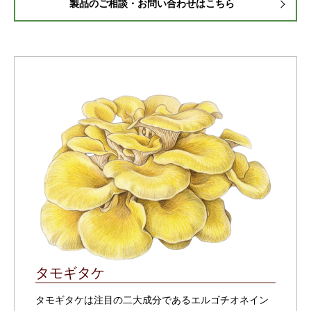
製品のご相談・お問い合わせはこちら
ギダケは栄養価の
んでいるのが特徴
を持って取り入れ
高さで知られてい
エルゴチオネ
られそうだと感じ
て、 毎日のコン
インはキノコ類に
ました
毎日の
ディションを整え
多く含まれるアミ
健康管理は食事や
たい人の“ベース
ノ酸の一種で、体
運動だけでなく無
作り” として取り
内では作ることが
理なく続けられる
入れやすい印象◎
できない成分とし
習慣づくりも大切
粒タイプで飲みや
て注目されていま
♪ これからの生活
すく、無理なく続
す。 さらに、古
の中で、健康を意
けられるのも嬉し
くから活力を補う
識するきっかけの
いところ。 食生
ものとして珍重さ
ひとつとして続け
活が不規則になり
れてきた鹿角の幼
てみたいと思いま
がちな日や、 忙
角も配合されてい
す
@shojusen
しい毎日の習慣サ
て、毎日の健康維
_shochan #PR #
ポートとして相性
持をサポートして
和漢薬研究所 #永
よさそう
即効
くれるそう◎ 個
命極 #タモギタケ
でどうこうという
包装タイプなので
#monipla
より、じわっと整
持ち運びしやす
えていくタイプな
く、飲みたい時に
ので コツコツ続
サッと使えるのも
タモギタケ
けるスタイル向き
便利。 開けると
のアイテム
健
ほんのりキノコの
康意識を少し底上
香りはあるものの
タモギタケは注目の二大成分であるエルゴチオネイン