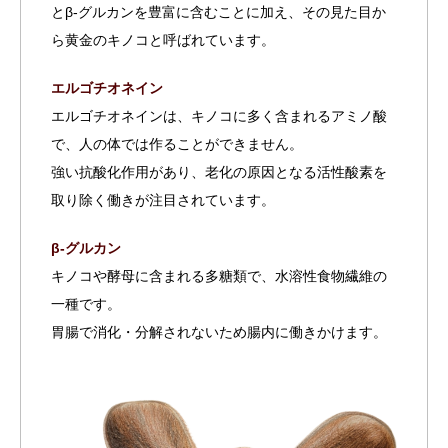
げしたい人にぴっ
クセは強くなく、
とβ-グルカンを豊富に含むことに加え、その見た目か
たりの一品
ぜ
水にも溶けやすい
ら黄金のキノコと呼ばれています。
ひ、試してみてね
ので続けやすい印
♪ ❥・・ ┈┈┈┈
象でした
その
┈┈┈┈┈┈┈┈
まま水に溶かして
エルゴチオネイン
・・❥ 最後まで
飲むだけでなく、
エルゴチオネインは、キノコに多く含まれるアミノ酸
見ていただき あ
スープや料理に混
りがとうございま
ぜて使えるのも嬉
で、人の体では作ることができません。
す❤︎ @beautygr
しいポイント。
強い抗酸化作用があり、老化の原因となる活性酸素を
am_yuriでは、 買
手軽に健康習慣を
ってよかったも
取り入れたい時に
取り除く働きが注目されています。
の、オススメした
活用しやすいアイ
いもの トレンド
テムです
#PR
β-グルカン
のもの発信してい
#和漢薬研究所 #
ます
🩷 是非他
永命極 #タモギタ
キノコや酵母に含まれる多糖類で、水溶性食物繊維の
の投稿もcheck
ケ #monipla
一種です。
してみてください
❥・・ ┈┈┈┈
胃腸で消化・分解されないため腸内に働きかけます。
┈┈┈┈┈┈┈┈ ・・
❥ #PR #和漢薬研
究所 #永命極 #タ
モギタケ #monip
la